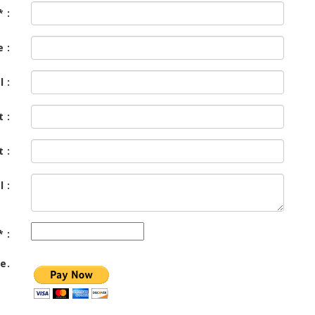
 :
 :
 :
 :
 :
 :
* :
e.