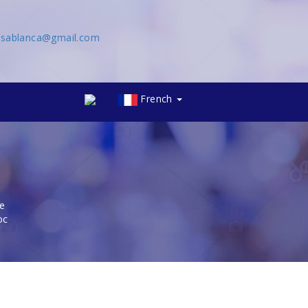
asablanca@gmail.com
French
ue
oc