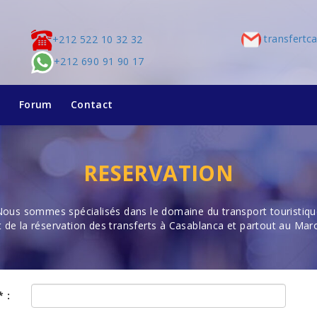
transfertc
+212 522 10 32 32
+212 690 91 90 17
g
Forum
Contact
RESERVATION
ous sommes spécialisés dans le domaine du transport touristiq
t de la réservation des transferts à Casablanca et partout au Mar
 :