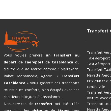
Transfert
Transfert Aér
Vous voulez prendre
un transfert au
Taxi aéropor
départ de l’aéroport de Casablanca
ou
Taxi Aéroport
d’autre ville de Maroc comme : Marrakech,
Transfert Tax
Navette Aéro
Rabat, Mohamedia, Agadir… «
Transfert
Prix d’un taxi
Casablanca
» vous garantit des transports
centre ville
touristiques conforts, bien équipés avec des
Transfert Aér
chaufeurs bilingues à Casablanca…
Voiture avec 
Nos services de
transfert
ont été créés
Transport tou
Navette Aérop
pour tous
les visiteurs de Maroc
pour