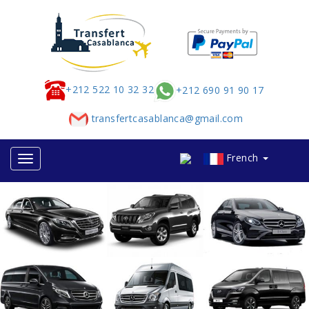
+212 522 10 32 32
+212 690 91 90 17
transfertcasablanca@gmail.com
French