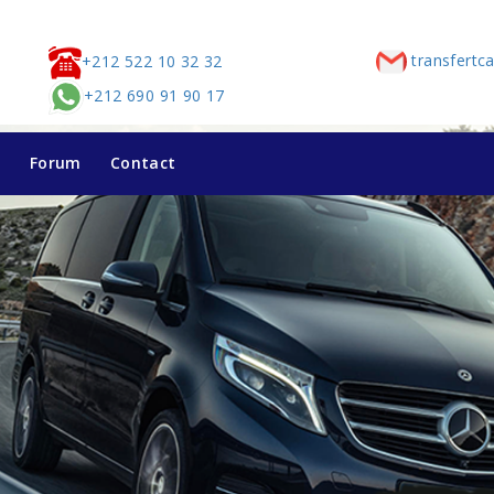
transfertc
+212 522 10 32 32
+212 690 91 90 17
g
Forum
Contact