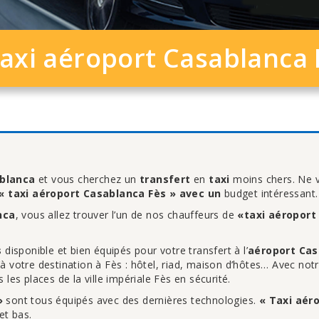
axi aéroport Casablanca 
blanca
et vous cherchez un
transfert
en
taxi
moins chers. Ne v
« taxi aéroport Casablanca Fès » avec un
budget intéressant.
nca
, vous allez trouver l’un de nos chauffeurs de
«taxi aéroport
s
disponible et bien équipés pour votre transfert à l’
aéroport Cas
à votre destination à Fès : hôtel, riad, maison d’hôtes… Avec not
es places de la ville impériale Fès en sécurité.
»
sont tous équipés avec des dernières technologies.
« Taxi aér
et bas.