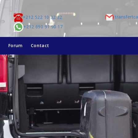
transfertc
+212 522 10 32 32
+212 690 91 90 17
g
Forum
Contact