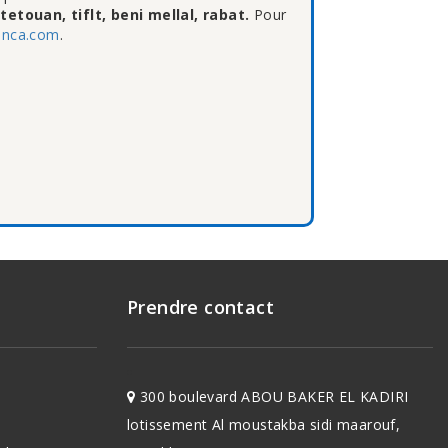
touan, tiflt, beni mellal, rabat.
Pour
anca.com
.
Prendre contact
300 boulevard ABOU BAKER EL KADIRI
lotissement Al moustakba sidi maarouf,