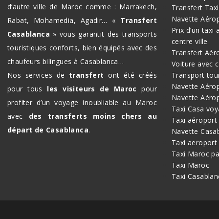
d’autre ville de Maroc comme : Marrakech,
Transfert Tax
Navette Aéro
Rabat, Mohamedia, Agadir… «
Transfert
Prix d’un taxi
Casablanca
» vous garantit des transports
centre ville
touristiques conforts, bien équipés avec des
Transfert Aér
chaufeurs bilingues à Casablanca…
Voiture avec 
Nos services de
transfert
ont été créés
Transport tou
Navette Aérop
pour tous
les visiteurs de Maroc
pour
Navette Aéro
profiter d’un voyage inoubliable au Maroc
Taxi Casa voy
avec
des transferts moins chers au
Taxi aéroport
départ de Casablanca
.
Navette Casa
Taxi aeroport
Taxi Maroc pa
Taxi Maroc
Taxi Casablan