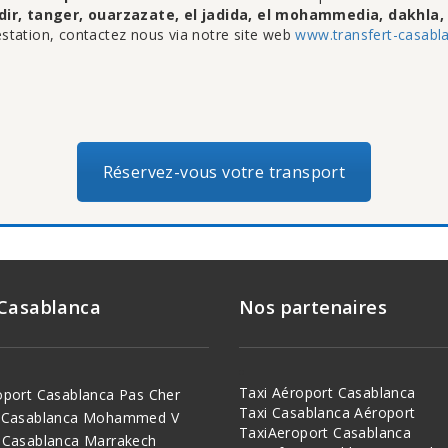
r, tanger, ouarzazate, el jadida, el mohammedia, dakhla, te
station, contactez nous via notre site web
www.transfert-casabl
Réservez-vous votre transport
 Casablanca
Nos partenaires
Taxi Aéroport Casablanca
oport Casablanca Pas Cher
Taxi Casablanca Aéroport
t Casablanca Mohammed V
TaxiAeroport Casablanca
 Casablanca Marrakech