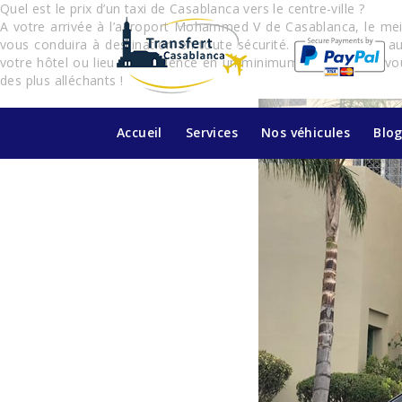
Quel est le prix d’un taxi de Casablanca vers le centre-ville ?
A votre arrivée à l’aéroport Mohammed V de Casablanca, le meill
vous conduira à destination en toute sécurité. Contrairement au 
votre hôtel ou lieu de résidence en un minimum de temps. Si vous
des plus alléchants !
Accueil
Services
Nos véhicules
Blo