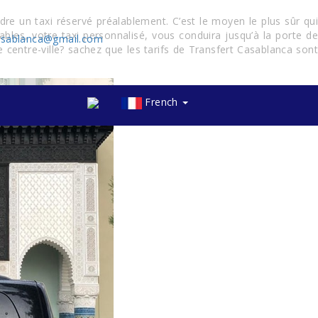
re un taxi réservé préalablement. C’est le moyen le plus sûr qui
ables, votre taxi personnalisé, vous conduira jusqu’à la porte de
asablanca@gmail.com
centre-ville? sachez que les tarifs de Transfert Casablanca sont
French