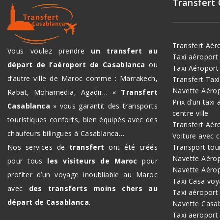
Transfert
Transfert Aér
Vous voulez prendre
un transfert au
Taxi aéropor
départ de l’aéroport de Casablanca
ou
Taxi Aéroport
d’autre ville de Maroc comme : Marrakech,
Transfert Tax
Navette Aéro
Rabat, Mohamedia, Agadir… «
Transfert
Prix d’un taxi
Casablanca
» vous garantit des transports
centre ville
touristiques conforts, bien équipés avec des
Transfert Aér
chaufeurs bilingues à Casablanca…
Voiture avec 
Nos services de
transfert
ont été créés
Transport tou
Navette Aérop
pour tous
les visiteurs de Maroc
pour
Navette Aéro
profiter d’un voyage inoubliable au Maroc
Taxi Casa voy
avec
des transferts moins chers au
Taxi aéroport
départ de Casablanca
.
Navette Casa
Taxi aeroport